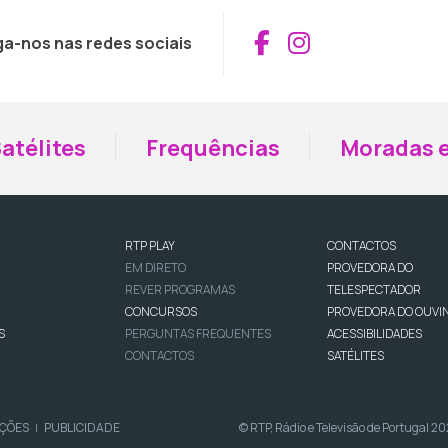
Aceder ao Fac
Aceder ao I
ga-nos nas redes sociais
atélites
Frequências
Moradas e
RTP PLAY
CONTACTOS
EM DIRETO
PROVEDORA DO
REVER PROGRAMAS
TELESPECTADOR
CONCURSOS
PROVEDORA DO OUVI
S
PERGUNTAS FREQUENTES
ACESSIBILIDADES
CONTACTOS
SATÉLITES
IÇÕES
PUBLICIDADE
© RTP, Rádio e Televisão de Portugal 2
|