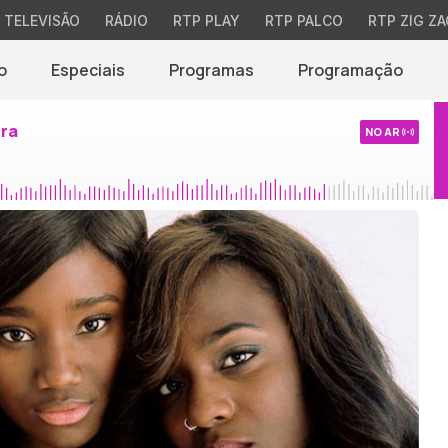
TELEVISÃO
RÁDIO
RTP PLAY
RTP PALCO
RTP ZIG ZA
o
Especiais
Programas
Programação
ira
NO AR