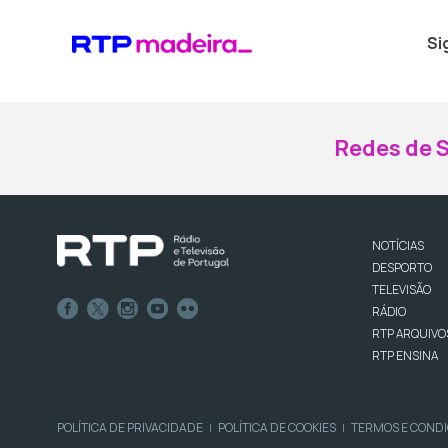
Si
Redes de S
NOTÍCIAS
DESPORTO
TELEVISÃO
RÁDIO
RTP ARQUIVO
RTP ENSINA
POLÍTICA DE PRIVACIDADE
POLÍTICA DE COOKIES
TERMOS E COND
|
|