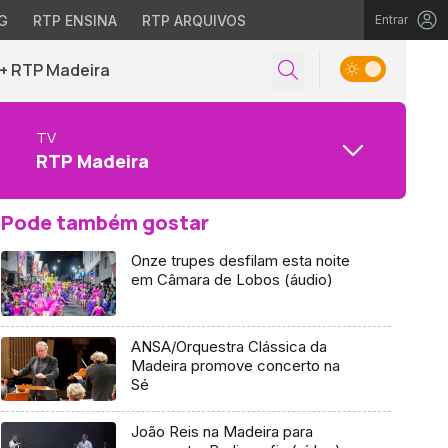
G
RTP ENSINA
RTP ARQUIVOS
Entrar
+ RTP Madeira
TV
RTP Madeira
Pode também gostar
Onze trupes desfilam esta noite
em Câmara de Lobos (áudio)
ANSA/Orquestra Clássica da
Madeira promove concerto na
Sé
João Reis na Madeira para