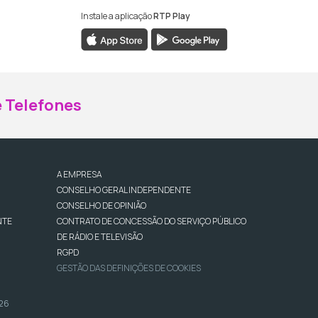
Instale a aplicação
RTP Play
ebook da RTP Madeira
nstagram da RTP Madeira
 Telefones
A EMPRESA
CONSELHO GERAL INDEPENDENTE
CONSELHO DE OPINIÃO
NTE
CONTRATO DE CONCESSÃO DO SERVIÇO PÚBLICO
DE RÁDIO E TELEVISÃO
RGPD
GESTÃO DAS DEFINIÇÕES DE COOKIES
026