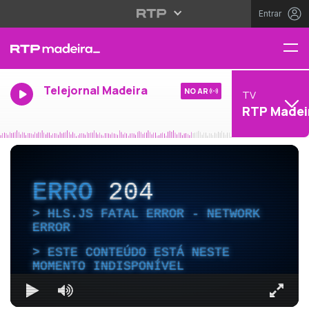
Entrar
Telejornal Madeira
NO AR
TV
RTP Madei
ERRO
204
HLS.JS FATAL ERROR - NETWORK
ERROR
ESTE CONTEÚDO ESTÁ NESTE
MOMENTO INDISPONÍVEL