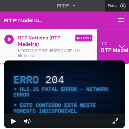
Entrar
RTP Notícias (RTP
NO AR
TV
Madeira)
RTP Madei
Emissão em simultâneo com RTP
Notícias
ERRO
204
HLS.JS FATAL ERROR - NETWORK
ERROR
ESTE CONTEÚDO ESTÁ NESTE
MOMENTO INDISPONÍVEL