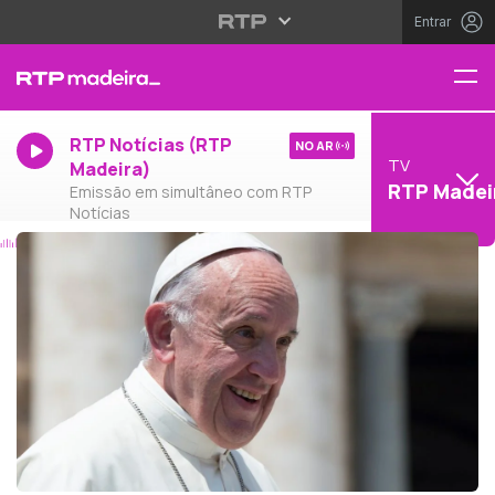
Entrar
RTP Notícias (RTP
NO AR
TV
Madeira)
RTP Madei
Emissão em simultâneo com RTP
Notícias