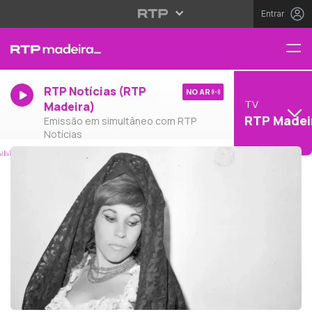
Entrar
RTP Notícias (RTP
NO AR
TV
Madeira)
RTP Madei
Emissão em simultâneo com RTP
Notícias