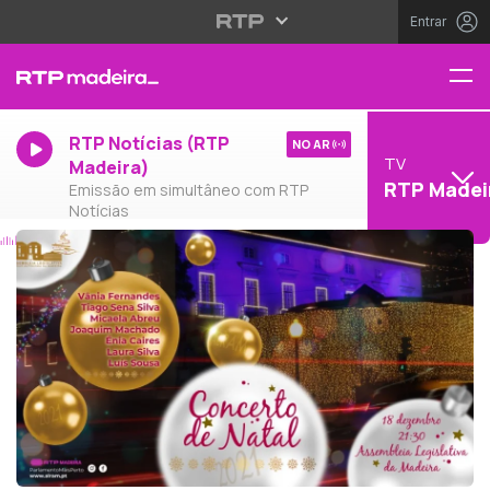
Entrar
RTP Notícias (RTP
NO AR
TV
Madeira)
RTP Madei
Emissão em simultâneo com RTP
Notícias