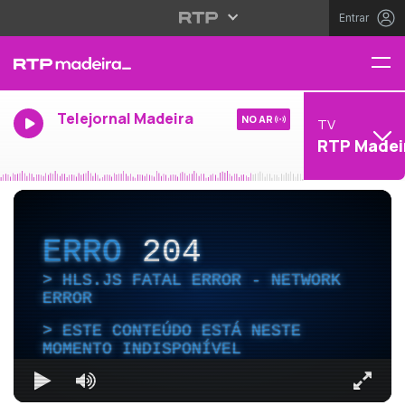
Entrar
Telejornal Madeira
NO AR
TV
RTP Madei
ERRO
204
HLS.JS FATAL ERROR - NETWORK
ERROR
ESTE CONTEÚDO ESTÁ NESTE
MOMENTO INDISPONÍVEL