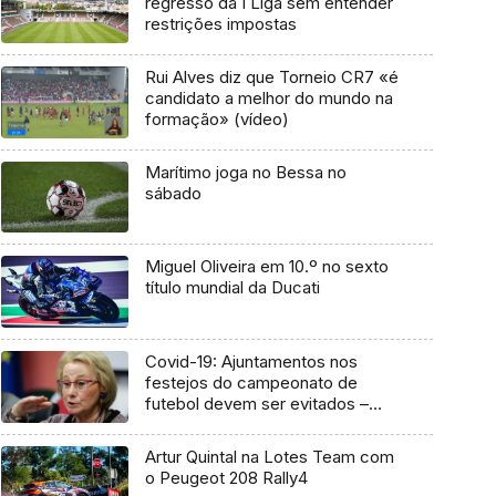
regresso da I Liga sem entender
restrições impostas
Rui Alves diz que Torneio CR7 «é
candidato a melhor do mundo na
formação» (vídeo)
Marítimo joga no Bessa no
sábado
Miguel Oliveira em 10.º no sexto
título mundial da Ducati
Covid-19: Ajuntamentos nos
festejos do campeonato de
futebol devem ser evitados –
DGS
Artur Quintal na Lotes Team com
o Peugeot 208 Rally4