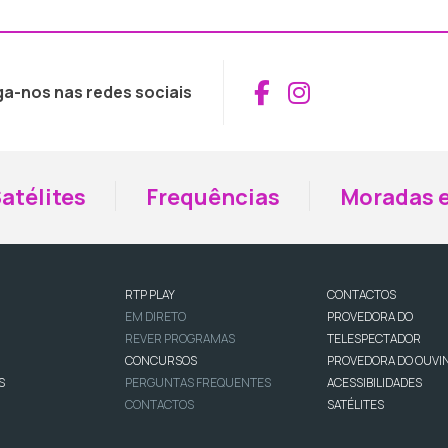
Aceder ao Fac
Aceder ao I
ga-nos nas redes sociais
atélites
Frequências
Moradas e
RTP PLAY
CONTACTOS
EM DIRETO
PROVEDORA DO
REVER PROGRAMAS
TELESPECTADOR
CONCURSOS
PROVEDORA DO OUVI
S
PERGUNTAS FREQUENTES
ACESSIBILIDADES
CONTACTOS
SATÉLITES