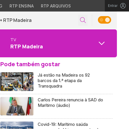
G
RTP ENSINA
RTP ARQUIVOS
Entrar
+ RTP Madeira
TV
RTP Madeira
Pode também gostar
Já estão na Madeira os 92
barcos da 1.ª etapa da
Transquadra
Carlos Pereira renuncia à SAD do
Marítimo (áudio)
Covid-19: Marítimo saúda