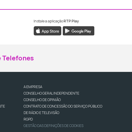
Instale a aplicação
RTP Play
ebook da RTP Madeira
nstagram da RTP Madeira
 Telefones
A EMPRESA
CONSELHO GERAL INDEPENDENTE
CONSELHO DE OPINIÃO
NTE
CONTRATO DE CONCESSÃO DO SERVIÇO PÚBLICO
DE RÁDIO E TELEVISÃO
RGPD
GESTÃO DAS DEFINIÇÕES DE COOKIES