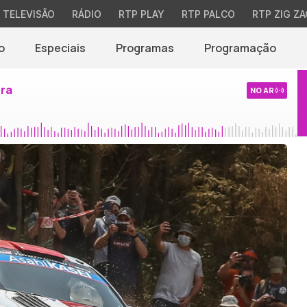
TELEVISÃO
RÁDIO
RTP PLAY
RTP PALCO
RTP ZIG ZA
o
Especiais
Programas
Programação
ira
NO AR