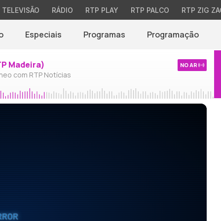
TELEVISÃO
RÁDIO
RTP PLAY
RTP PALCO
RTP ZIG ZA
o
Especiais
Programas
Programação
TP Madeira)
NO AR
neo com RTP Notícias
RROR