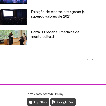
Exibição de cinema até agosto já
superou valores de 2021
Porta 33 recebeu medalha de
mérito cultural
PUB
Instale a aplicação
RTP Play
ebook da RTP Madeira
nstagram da RTP Madeira