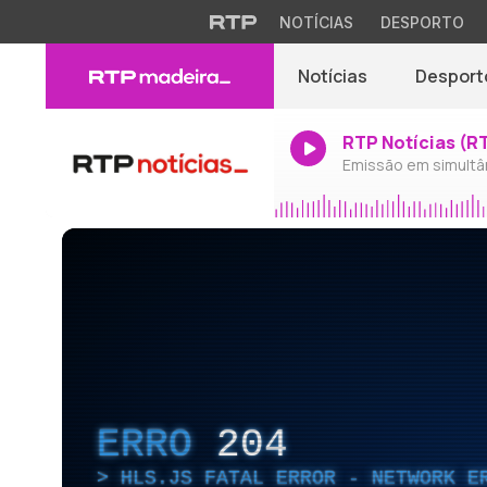
NOTÍCIAS
DESPORTO
Notícias
Desport
RTP Notícias (R
Emissão em simultâ
ERRO
204
HLS.JS FATAL ERROR - NETWORK E