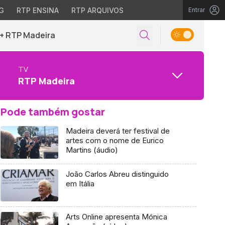
G
RTP ENSINA
RTP ARQUIVOS
Entrar
+ RTP Madeira
TV
RTP Madeira
Pode também gostar
Madeira deverá ter festival de
artes com o nome de Eurico
Martins (áudio)
João Carlos Abreu distinguido
em Itália
Arts Online apresenta Mónica