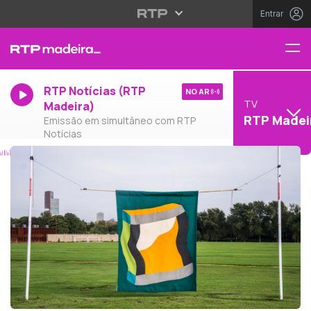
Entrar
RTP Notícias (RTP
NO AR
TV
Madeira)
RTP Madei
Emissão em simultâneo com RTP
Notícias