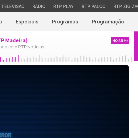
TELEVISÃO
RÁDIO
RTP PLAY
RTP PALCO
RTP ZIG ZA
o
Especiais
Programas
Programação
TP Madeira)
NO AR
neo com RTP Notícias
RROR