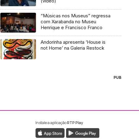
(vídeo)
“Músicas nos Museus” regressa
com Xarabanda no Museu
Henrique e Francisco Franco
Andorinha apresenta ‘House is
not Home’ na Galeria Restock
PUB
Instale a aplicação
RTP Play
ebook da RTP Madeira
nstagram da RTP Madeira