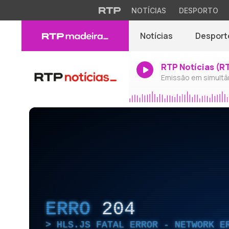
NOTÍCIAS
DESPORTO
Notícias
Desport
RTP Notícias (R
Emissão em simultâ
ERRO
204
HLS.JS FATAL ERROR - NETWORK E