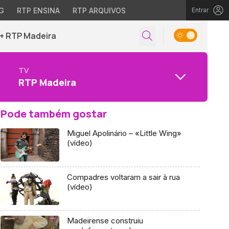
G
RTP ENSINA
RTP ARQUIVOS
Entrar
+ RTP Madeira
TV
RTP Madeira
Pode também gostar
Miguel Apolinário – «Little Wing»
(vídeo)
Compadres voltaram a sair à rua
(vídeo)
Madeirense construiu