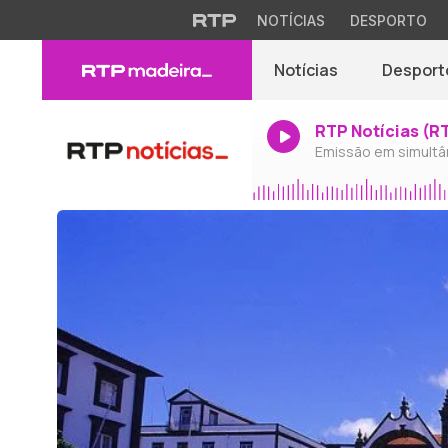
NOTÍCIAS
DESPORTO
Notícias
Desport
RTP Notícias (R
Emissão em simultâ