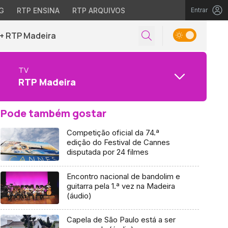
G
RTP ENSINA
RTP ARQUIVOS
Entrar
+ RTP Madeira
TV
RTP Madeira
Pode também gostar
Competição oficial da 74.ª
edição do Festival de Cannes
disputada por 24 filmes
Encontro nacional de bandolim e
guitarra pela 1.ª vez na Madeira
(áudio)
Capela de São Paulo está a ser