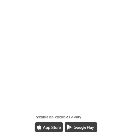
Instale a aplicação
RTP Play
ebook da RTP Madeira
nstagram da RTP Madeira