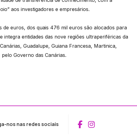
nidade de transferência de conhecimento, com a
io” aos investigadores e empresários.
s de euros, dos quais 476 mil euros são alocados para
 integra entidades das nove regiões ultraperiféricas da
anárias, Guadalupe, Guiana Francesa, Martinica,
o pelo Governo das Canárias.
Aceder ao Fac
Aceder ao I
ga-nos nas redes sociais