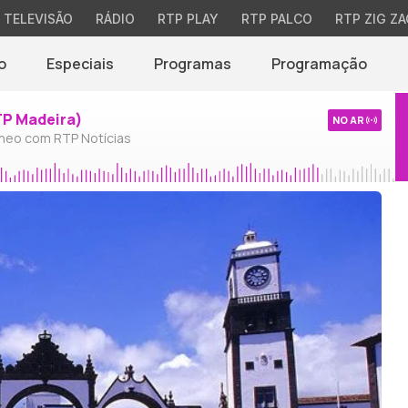
TELEVISÃO
RÁDIO
RTP PLAY
RTP PALCO
RTP ZIG ZA
o
Especiais
Programas
Programação
TP Madeira)
NO AR
neo com RTP Notícias