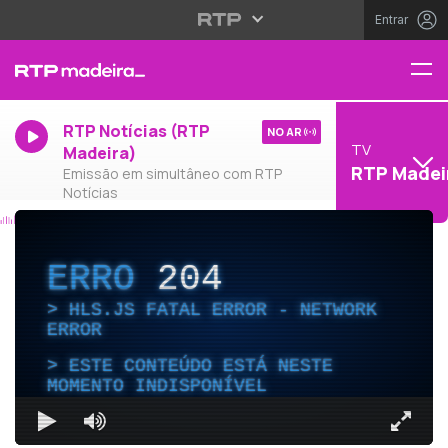
Entrar
RTP Notícias (RTP
NO AR
TV
Madeira)
RTP Madei
Emissão em simultâneo com RTP
Notícias
ERRO
204
HLS.JS FATAL ERROR - NETWORK
ERROR
ESTE CONTEÚDO ESTÁ NESTE
MOMENTO INDISPONÍVEL