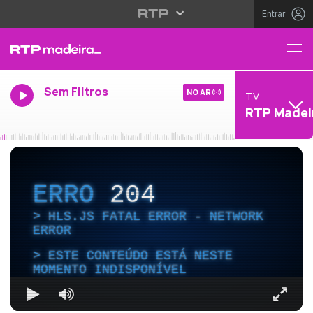
Entrar
Sem Filtros
NO AR
TV
RTP Madei
ERRO
204
HLS.JS FATAL ERROR - NETWORK
ERROR
ESTE CONTEÚDO ESTÁ NESTE
MOMENTO INDISPONÍVEL