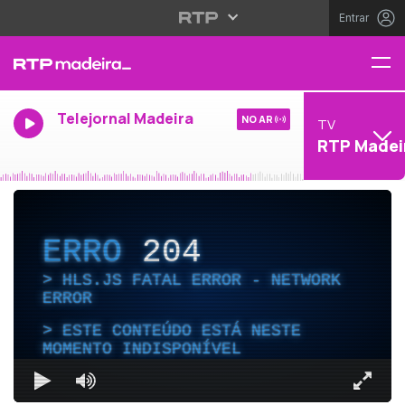
Entrar
Telejornal Madeira
NO AR
TV
RTP Madei
ERRO
204
HLS.JS FATAL ERROR - NETWORK
ERROR
ESTE CONTEÚDO ESTÁ NESTE
MOMENTO INDISPONÍVEL