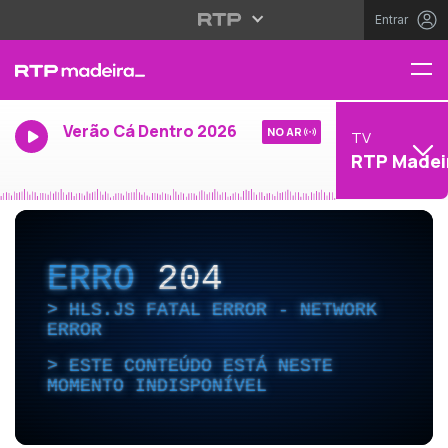
Entrar
Verão Cá Dentro 2026
NO AR
TV
RTP Madei
ERRO
204
HLS.JS FATAL ERROR - NETWORK
ERROR
ESTE CONTEÚDO ESTÁ NESTE
MOMENTO INDISPONÍVEL