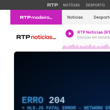
NOTÍCIAS
DESPORTO
Notícias
Desport
RTP Notícias (R
Emissão em simultâ
ERRO
204
HLS.JS FATAL ERROR - NETWORK E