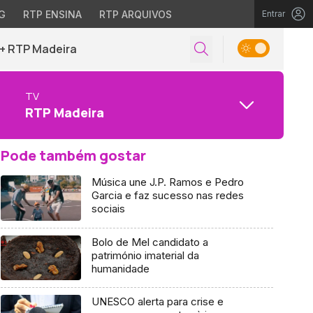
G
RTP ENSINA
RTP ARQUIVOS
Entrar
+ RTP Madeira
TV
RTP Madeira
Pode também gostar
Música une J.P. Ramos e Pedro
Garcia e faz sucesso nas redes
sociais
Bolo de Mel candidato a
património imaterial da
humanidade
UNESCO alerta para crise e