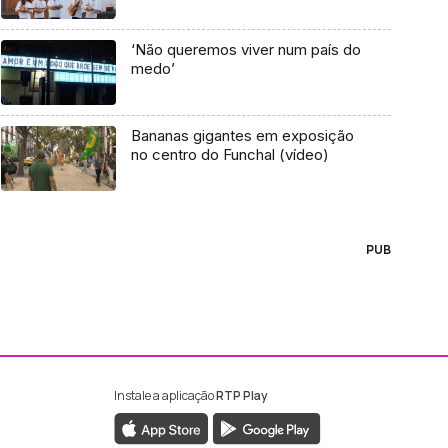
‘Não queremos viver num país do
medo’
Bananas gigantes em exposição
no centro do Funchal (vídeo)
PUB
Instale a aplicação
RTP Play
ebook da RTP Madeira
nstagram da RTP Madeira