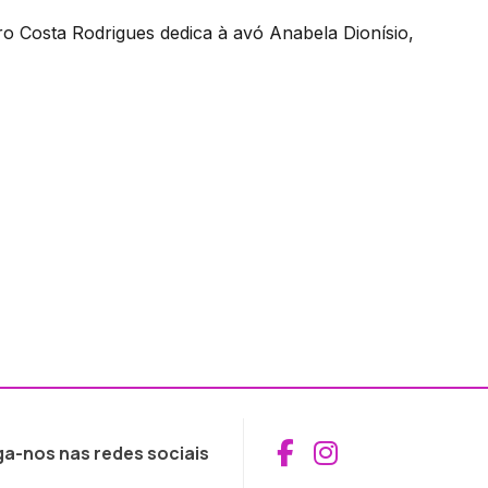
ro Costa Rodrigues dedica à avó Anabela Dionísio,
Aceder ao Fac
Aceder ao I
ga-nos nas redes sociais