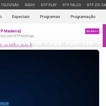
TELEVISÃO
RÁDIO
RTP PLAY
RTP PALCO
RTP ZIG ZA
o
Especiais
Programas
Programação
TP Madeira)
NO AR
neo com RTP Notícias
RROR