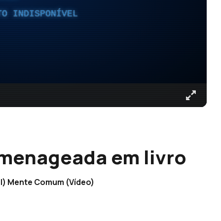
TO INDISPONÍVEL
omenageada em livro
al) Mente Comum (Vídeo)