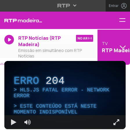
Entrar
RTP Notícias (RTP
NO AR
TV
Madeira)
RTP Madei
Emissão em simultâneo com RTP
Notícias
ERRO
204
HLS.JS FATAL ERROR - NETWORK
ERROR
ESTE CONTEÚDO ESTÁ NESTE
MOMENTO INDISPONÍVEL