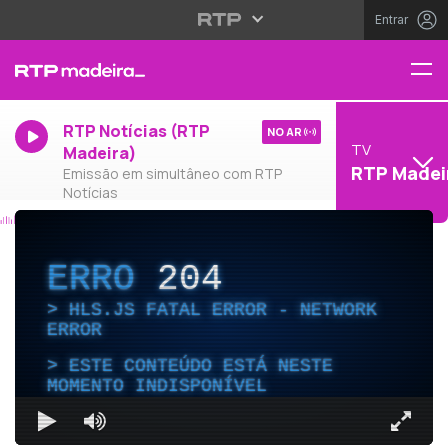
Entrar
RTP Notícias (RTP
NO AR
TV
Madeira)
RTP Madei
Emissão em simultâneo com RTP
Notícias
ERRO
204
HLS.JS FATAL ERROR - NETWORK
ERROR
ESTE CONTEÚDO ESTÁ NESTE
MOMENTO INDISPONÍVEL