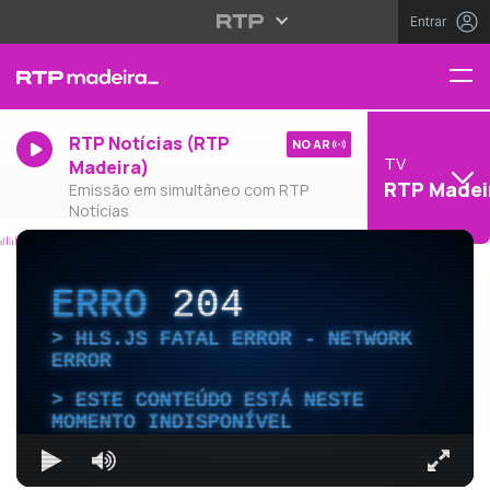
Entrar
RTP Notícias (RTP
NO AR
TV
Madeira)
RTP Madei
Emissão em simultâneo com RTP
Notícias
ERRO
204
HLS.JS FATAL ERROR - NETWORK
ERROR
ESTE CONTEÚDO ESTÁ NESTE
MOMENTO INDISPONÍVEL