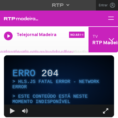
Entrar
Telejornal Madeira
NO AR
TV
RTP Madei
ERRO
204
HLS.JS FATAL ERROR - NETWORK
ERROR
ESTE CONTEÚDO ESTÁ NESTE
MOMENTO INDISPONÍVEL