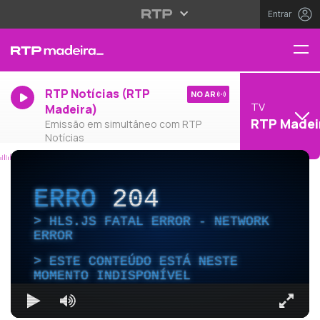
Entrar
RTP Notícias (RTP
NO AR
TV
Madeira)
RTP Madei
Emissão em simultâneo com RTP
Notícias
ERRO
204
HLS.JS FATAL ERROR - NETWORK
ERROR
ESTE CONTEÚDO ESTÁ NESTE
MOMENTO INDISPONÍVEL