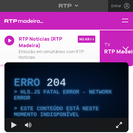
Entrar
RTP Notícias (RTP
NO AR
TV
Madeira)
RTP Madei
Emissão em simultâneo com RTP
Notícias
ERRO
204
HLS.JS FATAL ERROR - NETWORK
ERROR
ESTE CONTEÚDO ESTÁ NESTE
MOMENTO INDISPONÍVEL