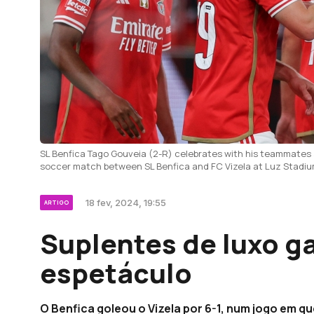
SL Benfica Tago Gouveia (2-R) celebrates with his teammates 
soccer match between SL Benfica and FC Vizela at Luz Stadium
18 fev, 2024, 19:55
ARTIGO
Suplentes de luxo 
espetáculo
O Benfica goleou o Vizela por 6-1, num jogo em q