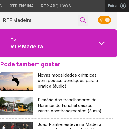
G
RTP ENSINA
RTP ARQUIVOS
Entrar
+ RTP Madeira
TV
RTP Madeira
Pode também gostar
Novas modalidades olímpicas
com poucas condições para a
prática (áudio)
Plenário dos trabalhadores da
Horários do Funchal causou
vários constrangimentos (áudio)
João Plantier esteve na Madeira