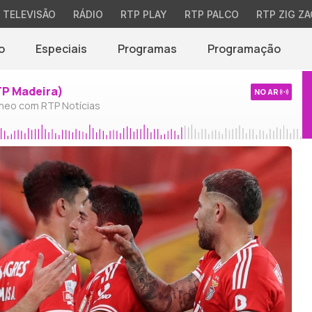
TELEVISÃO
RÁDIO
RTP PLAY
RTP PALCO
RTP ZIG ZA
o
Especiais
Programas
Programação
TP Madeira)
NO AR
neo com RTP Notícias