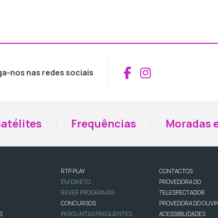
Aceder ao Fac
Aceder ao I
ga-nos nas redes sociais
atélites
Frequências
Moradas e
RTP PLAY
CONTACTOS
EM DIRETO
PROVEDORA DO
REVER PROGRAMAS
TELESPECTADOR
CONCURSOS
PROVEDORA DO OUVI
S
PERGUNTAS FREQUENTES
ACESSIBILIDADES