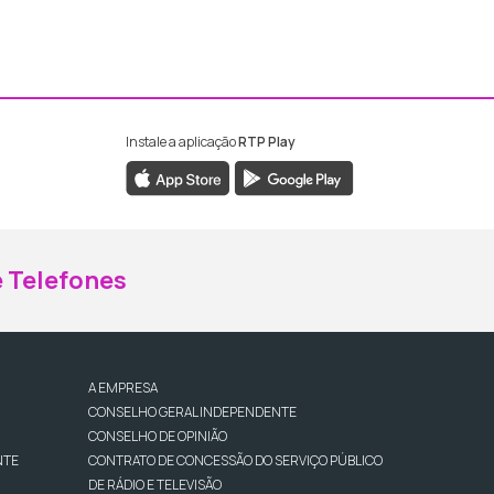
Instale a aplicação
RTP Play
ebook da RTP Madeira
nstagram da RTP Madeira
 Telefones
A EMPRESA
CONSELHO GERAL INDEPENDENTE
CONSELHO DE OPINIÃO
NTE
CONTRATO DE CONCESSÃO DO SERVIÇO PÚBLICO
DE RÁDIO E TELEVISÃO