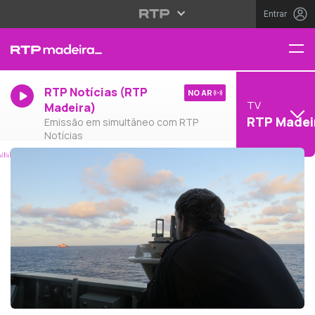
Entrar
RTP Notícias (RTP
NO AR
TV
Madeira)
RTP Madei
Emissão em simultâneo com RTP
Notícias