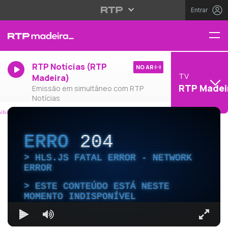
Entrar
RTP Notícias (RTP
NO AR
TV
Madeira)
RTP Madei
Emissão em simultâneo com RTP
Notícias
ERRO
204
HLS.JS FATAL ERROR - NETWORK
ERROR
ESTE CONTEÚDO ESTÁ NESTE
MOMENTO INDISPONÍVEL