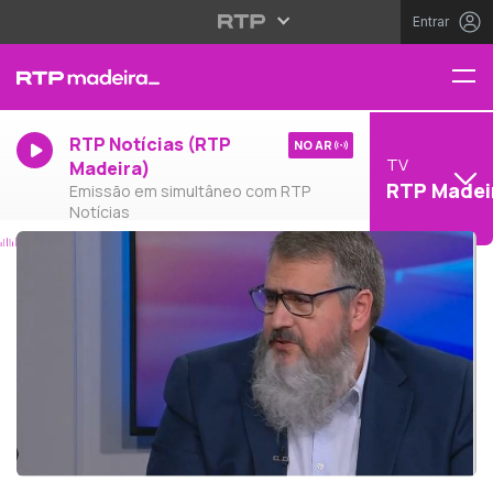
Entrar
RTP Notícias (RTP
NO AR
TV
Madeira)
RTP Madei
Emissão em simultâneo com RTP
Notícias