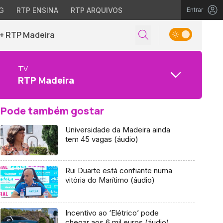
G
RTP ENSINA
RTP ARQUIVOS
Entrar
+ RTP Madeira
TV
RTP Madeira
Pode também gostar
Universidade da Madeira ainda
tem 45 vagas (áudio)
Rui Duarte está confiante numa
vitória do Marítimo (áudio)
Incentivo ao ‘Elétrico’ pode
chegar aos 6 mil euros (áudio)