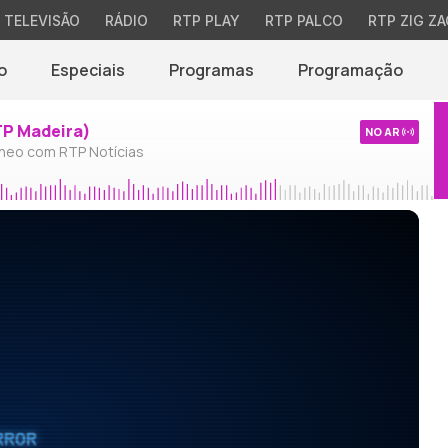
TELEVISÃO
RÁDIO
RTP PLAY
RTP PALCO
RTP ZIG ZA
o
Especiais
Programas
Programação
TP Madeira)
NO AR
neo com RTP Notícias
RROR