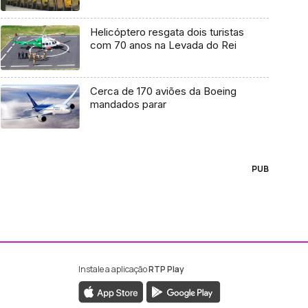
Helicóptero resgata dois turistas
com 70 anos na Levada do Rei
Cerca de 170 aviões da Boeing
mandados parar
PUB
Instale a aplicação
RTP Play
ebook da RTP Madeira
nstagram da RTP Madeira