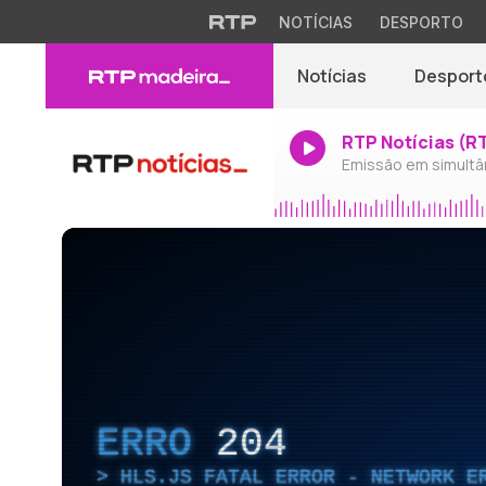
NOTÍCIAS
DESPORTO
Notícias
Desport
RTP Notícias (R
Emissão em simultâ
ERRO
204
HLS.JS FATAL ERROR - NETWORK E