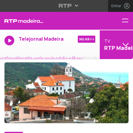
Entrar
Telejornal Madeira
NO AR
TV
RTP Madei