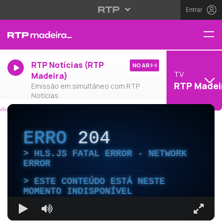
Entrar
RTP Notícias (RTP
NO AR
TV
Madeira)
RTP Madei
Emissão em simultâneo com RTP
Notícias
ERRO
204
HLS.JS FATAL ERROR - NETWORK
ERROR
ESTE CONTEÚDO ESTÁ NESTE
MOMENTO INDISPONÍVEL