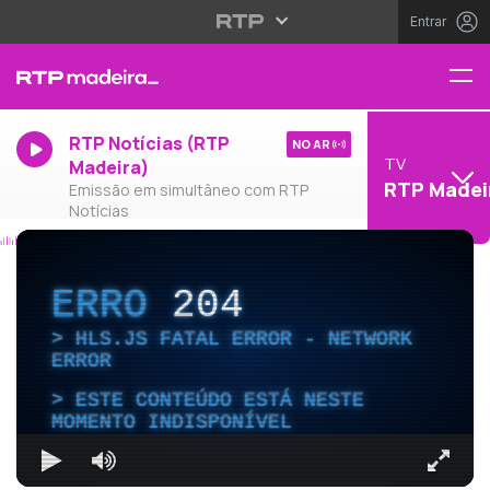
Entrar
RTP Notícias (RTP
NO AR
TV
Madeira)
RTP Madei
Emissão em simultâneo com RTP
Notícias
ERRO
204
HLS.JS FATAL ERROR - NETWORK
ERROR
ESTE CONTEÚDO ESTÁ NESTE
MOMENTO INDISPONÍVEL