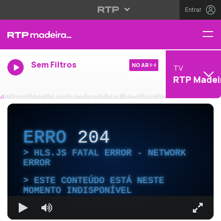
Entrar
Sem Filtros
NO AR
TV
RTP Madei
ERRO
204
HLS.JS FATAL ERROR - NETWORK
ERROR
ESTE CONTEÚDO ESTÁ NESTE
MOMENTO INDISPONÍVEL