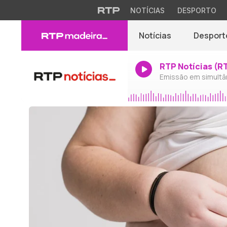
NOTÍCIAS
DESPORTO
Notícias
Desport
RTP Notícias (R
Emissão em simultâ