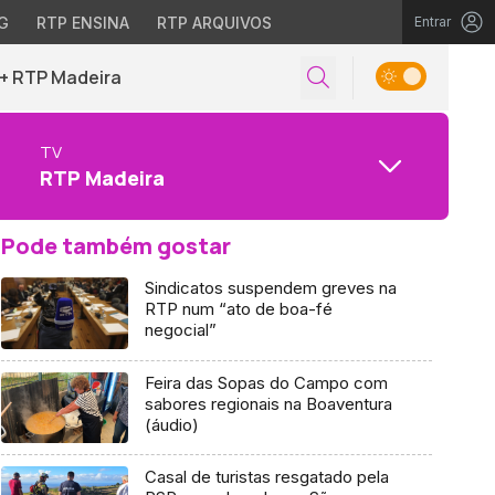
G
RTP ENSINA
RTP ARQUIVOS
Entrar
+ RTP Madeira
TV
RTP Madeira
Pode também gostar
Sindicatos suspendem greves na
RTP num “ato de boa-fé
negocial”
Feira das Sopas do Campo com
sabores regionais na Boaventura
(áudio)
Casal de turistas resgatado pela