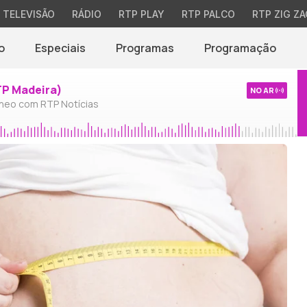
TELEVISÃO
RÁDIO
RTP PLAY
RTP PALCO
RTP ZIG ZA
o
Especiais
Programas
Programação
TP Madeira)
NO AR
neo com RTP Notícias