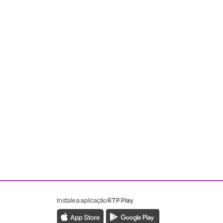
Instale a aplicação
RTP Play
ebook da RTP Madeira
nstagram da RTP Madeira