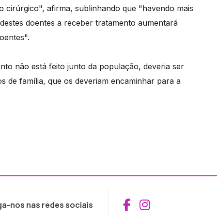
to cirúrgico", afirma, sublinhando que "havendo mais
destes doentes a receber tratamento aumentará
oentes".
to não está feito junto da população, deveria ser
s de família, que os deveriam encaminhar para a
Aceder ao Fac
Aceder ao I
ga-nos nas redes sociais