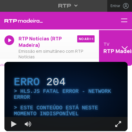
Entrar
RTP Notícias (RTP
NO AR
TV
Madeira)
RTP Madei
Emissão em simultâneo com RTP
Notícias
ERRO
204
HLS.JS FATAL ERROR - NETWORK
ERROR
ESTE CONTEÚDO ESTÁ NESTE
MOMENTO INDISPONÍVEL