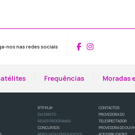
Aceder ao Fac
Aceder ao I
ga-nos nas redes sociais
atélites
Frequências
Moradas e
RTP PLAY
CONTACTOS
EM DIRETO
PROVEDORA DO
REVER PROGRAMAS
TELESPECTADOR
CONCURSOS
PROVEDORA DO OUVI
S
PERGUNTAS FREQUENTES
ACESSIBILIDADES