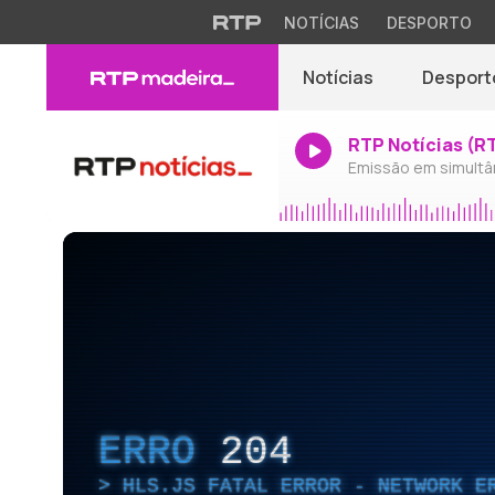
NOTÍCIAS
DESPORTO
Notícias
Desport
RTP Notícias (R
Emissão em simultâ
ERRO
204
HLS.JS FATAL ERROR - NETWORK E