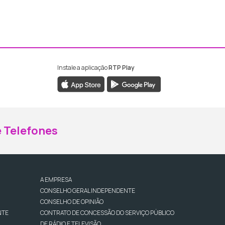
Instale a aplicação
RTP Play
ebook da RTP Madeira
nstagram da RTP Madeira
 Telefones
A EMPRESA
CONSELHO GERAL INDEPENDENTE
CONSELHO DE OPINIÃO
NTE
CONTRATO DE CONCESSÃO DO SERVIÇO PÚBLICO
DE RÁDIO E TELEVISÃO