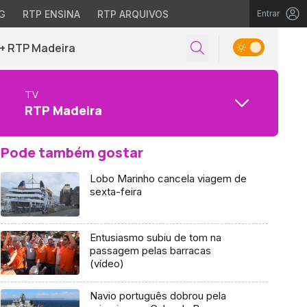
G
RTP ENSINA
RTP ARQUIVOS
Entrar
+ RTP Madeira
TV
RTP Madeira
Pode também gostar
Lobo Marinho cancela viagem de
sexta-feira
Entusiasmo subiu de tom na
passagem pelas barracas
(vídeo)
Navio português dobrou pela