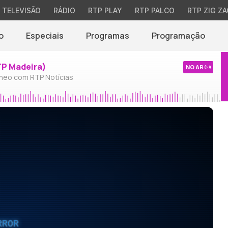
TELEVISÃO
RÁDIO
RTP PLAY
RTP PALCO
RTP ZIG ZA
o
Especiais
Programas
Programação
TP Madeira)
NO AR
neo com RTP Notícias
RROR