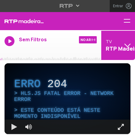
Entrar
Sem Filtros
NO AR
TV
RTP Madei
ERRO
204
HLS.JS FATAL ERROR - NETWORK
ERROR
ESTE CONTEÚDO ESTÁ NESTE
MOMENTO INDISPONÍVEL