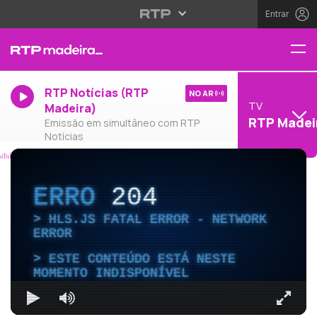
Entrar
RTP Notícias (RTP
NO AR
TV
Madeira)
RTP Madei
Emissão em simultâneo com RTP
Notícias
ERRO
204
HLS.JS FATAL ERROR - NETWORK
ERROR
ESTE CONTEÚDO ESTÁ NESTE
MOMENTO INDISPONÍVEL