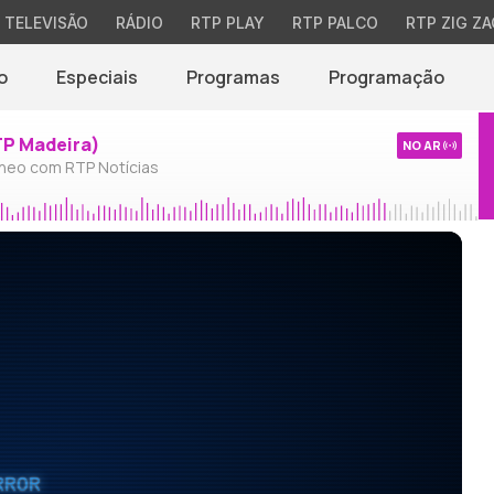
TELEVISÃO
RÁDIO
RTP PLAY
RTP PALCO
RTP ZIG ZA
o
Especiais
Programas
Programação
TP Madeira)
NO AR
neo com RTP Notícias
RROR