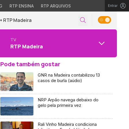
G
RTP ENSINA
RTP ARQUIVOS
Entrar
+ RTP Madeira
TV
RTP Madeira
Pode também gostar
GNR na Madeira contabilizou 13
casos de burla (aúdio)
NRP Arpão navega debaixo do
gelo pela primeira vez
Rali Vinho Madeira condiciona