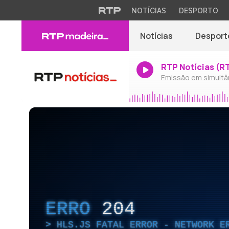
NOTÍCIAS
DESPORTO
Notícias
Desport
RTP Notícias (R
Emissão em simultâ
ERRO
204
HLS.JS FATAL ERROR - NETWORK E