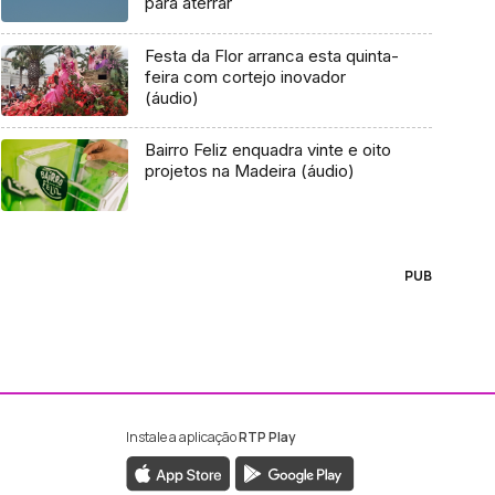
para aterrar
Festa da Flor arranca esta quinta-
feira com cortejo inovador
(áudio)
Bairro Feliz enquadra vinte e oito
projetos na Madeira (áudio)
PUB
Instale a aplicação
RTP Play
ebook da RTP Madeira
nstagram da RTP Madeira