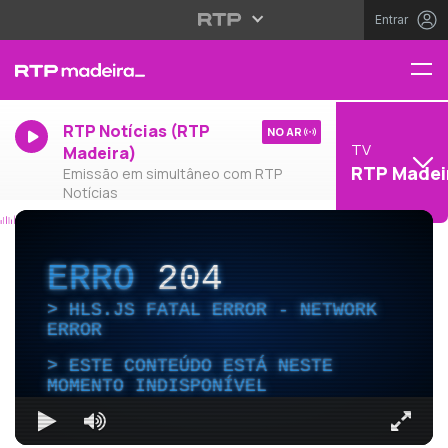
Entrar
RTP Notícias (RTP
NO AR
TV
Madeira)
RTP Madei
Emissão em simultâneo com RTP
Notícias
ERRO
204
HLS.JS FATAL ERROR - NETWORK
ERROR
ESTE CONTEÚDO ESTÁ NESTE
MOMENTO INDISPONÍVEL