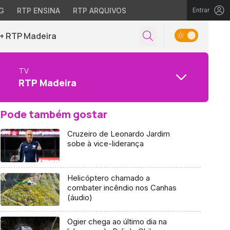
G
RTP ENSINA
RTP ARQUIVOS
Entrar
+ RTP Madeira
TV
RTP Madeira
Pode também gostar
Cruzeiro de Leonardo Jardim
sobe à vice-liderança
Helicóptero chamado a
combater incêndio nos Canhas
(áudio)
Ogier chega ao último dia na