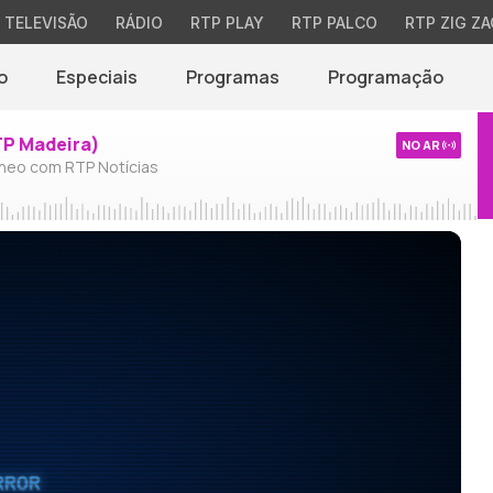
TELEVISÃO
RÁDIO
RTP PLAY
RTP PALCO
RTP ZIG ZA
o
Especiais
Programas
Programação
TP Madeira)
NO AR
neo com RTP Notícias
RROR