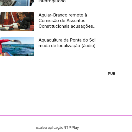
interrogatório
Aguiar-Branco remete à
Comissão de Assuntos
Constitucionais acusações
“graves” do juiz Ivo Rosa
Aquacultura da Ponta do Sol
muda de localização (áudio)
PUB
Instale a aplicação
RTP Play