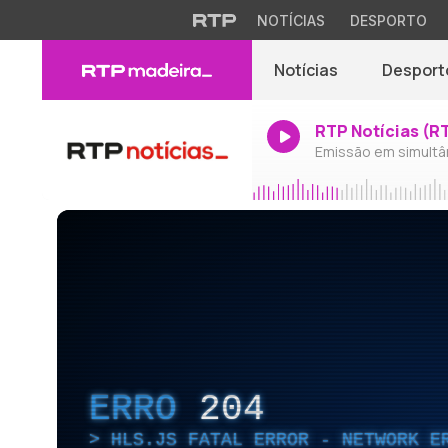
NOTÍCIAS
DESPORTO
Notícias
Desport
RTP Notícias (R
Emissão em simultâ
ERRO
204
HLS.JS FATAL ERROR - NETWORK E