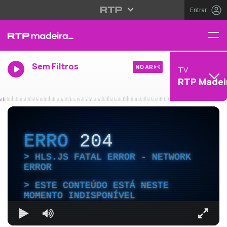
Entrar
Sem Filtros
NO AR
TV
RTP Madei
ERRO
204
HLS.JS FATAL ERROR - NETWORK
ERROR
ESTE CONTEÚDO ESTÁ NESTE
MOMENTO INDISPONÍVEL