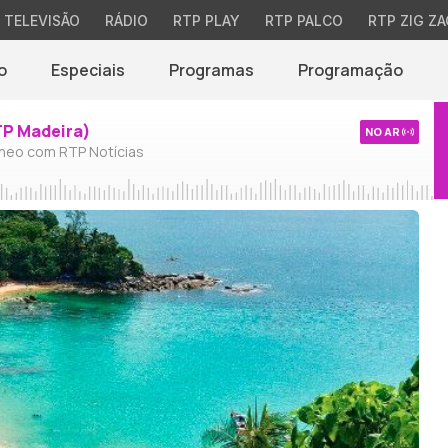
TELEVISÃO
RÁDIO
RTP PLAY
RTP PALCO
RTP ZIG ZA
o
Especiais
Programas
Programação
TP Madeira)
NO AR
neo com RTP Notícias