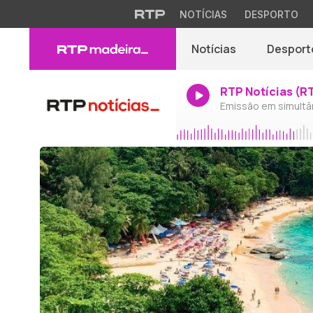
NOTÍCIAS
DESPORTO
Notícias
Desport
RTP Notícias (R
Emissão em simultâ