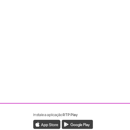
Instale a aplicação
RTP Play
ebook da RTP Madeira
nstagram da RTP Madeira