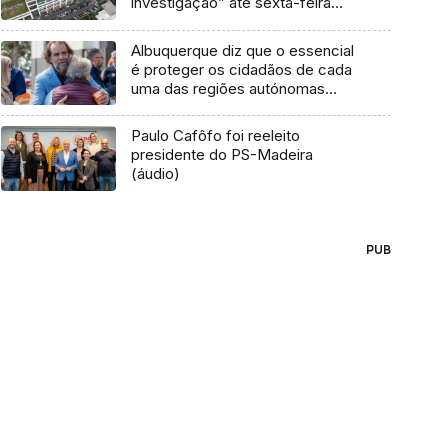
investigação” até sexta-feira
(áudio)
Albuquerque diz que o essencial
é proteger os cidadãos de cada
uma das regiões autónomas
(áudio)
Paulo Cafôfo foi reeleito
presidente do PS-Madeira
(áudio)
PUB