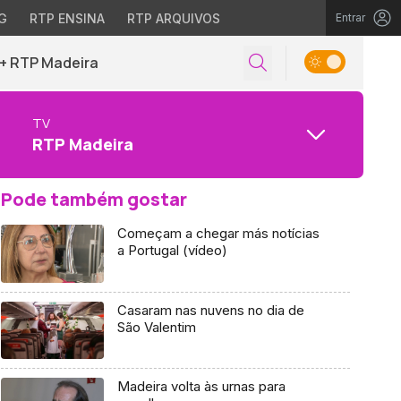
G
RTP ENSINA
RTP ARQUIVOS
Entrar
+ RTP Madeira
TV
RTP Madeira
Pode também gostar
Começam a chegar más notícias
a Portugal (vídeo)
Casaram nas nuvens no dia de
São Valentim
Madeira volta às urnas para