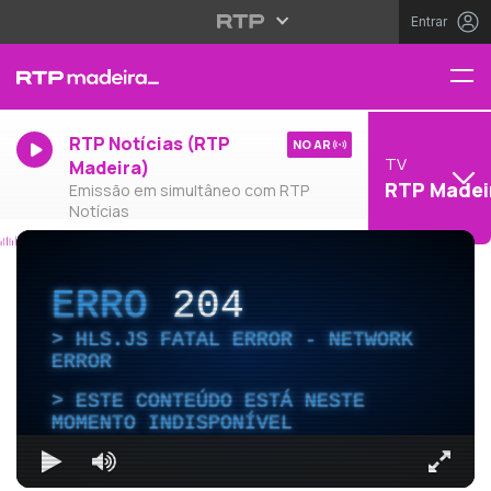
Entrar
RTP Notícias (RTP
NO AR
TV
Madeira)
RTP Madei
Emissão em simultâneo com RTP
Notícias
ERRO
204
HLS.JS FATAL ERROR - NETWORK
ERROR
ESTE CONTEÚDO ESTÁ NESTE
MOMENTO INDISPONÍVEL