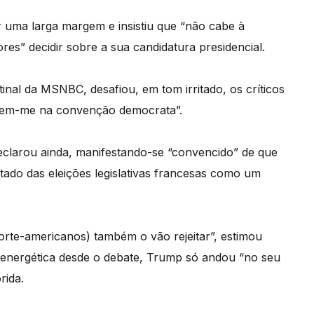
r uma larga margem e insistiu que “não cabe à
s” decidir sobre a sua candidatura presidencial.
nal da MSNBC, desafiou, em tom irritado, os críticos
fiem-me na convenção democrata”.
eclarou ainda, manifestando-se “convencido” de que
ltado das eleições legislativas francesas como um
orte-americanos) também o vão rejeitar”, estimou
 energética desde o debate, Trump só andou “no seu
rida.