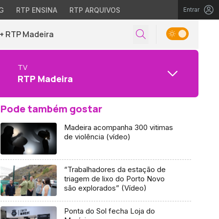
G
RTP ENSINA
RTP ARQUIVOS
Entrar
+ RTP Madeira
TV
RTP Madeira
Pode também gostar
Madeira acompanha 300 vitimas
de violência (vídeo)
“Trabalhadores da estação de
triagem de lixo do Porto Novo
são explorados” (Vídeo)
Ponta do Sol fecha Loja do