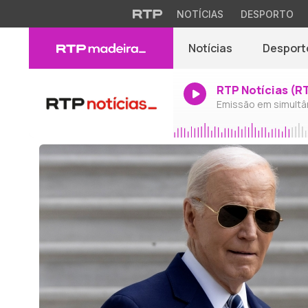
NOTÍCIAS
DESPORTO
Notícias
Desport
RTP Notícias (R
Emissão em simultâ