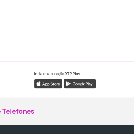
Instale a aplicação
RTP Play
ebook da RTP Madeira
nstagram da RTP Madeira
 Telefones