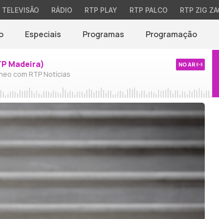
TELEVISÃO
RÁDIO
RTP PLAY
RTP PALCO
RTP ZIG ZA
o
Especiais
Programas
Programação
TP Madeira)
NO AR
neo com RTP Notícias