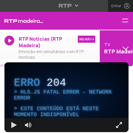
Entrar
RTP Notícias (RTP
NO AR
TV
Madeira)
RTP Madei
Emissão em simultâneo com RTP
Notícias
ERRO
204
HLS.JS FATAL ERROR - NETWORK
ERROR
ESTE CONTEÚDO ESTÁ NESTE
MOMENTO INDISPONÍVEL