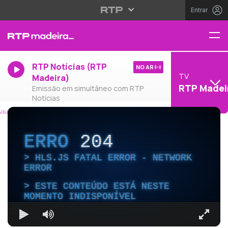
Entrar
RTP Notícias (RTP
NO AR
TV
Madeira)
RTP Madei
Emissão em simultâneo com RTP
Notícias
ERRO
204
HLS.JS FATAL ERROR - NETWORK
ERROR
ESTE CONTEÚDO ESTÁ NESTE
MOMENTO INDISPONÍVEL