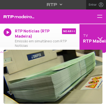
Entrar
RTP Notícias (RTP
NO AR
TV
Madeira)
RTP Madei
Emissão em simultâneo com RTP
Notícias