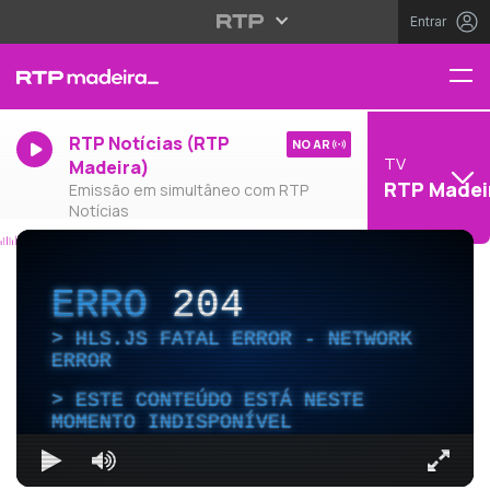
Entrar
RTP Notícias (RTP
NO AR
TV
Madeira)
RTP Madei
Emissão em simultâneo com RTP
Notícias
ERRO
204
HLS.JS FATAL ERROR - NETWORK
ERROR
ESTE CONTEÚDO ESTÁ NESTE
MOMENTO INDISPONÍVEL