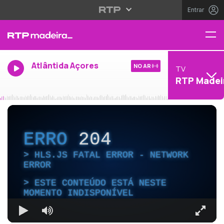
Entrar
Atlântida Açores
NO AR
TV
RTP Madei
ERRO
204
HLS.JS FATAL ERROR - NETWORK
ERROR
ESTE CONTEÚDO ESTÁ NESTE
MOMENTO INDISPONÍVEL