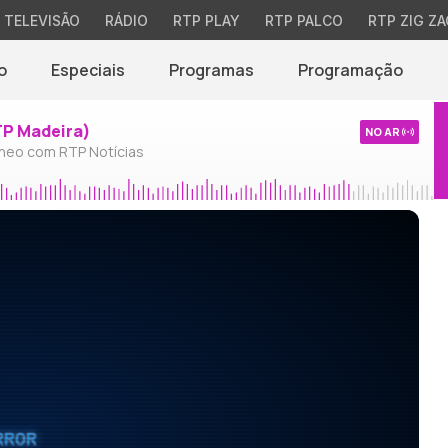
TELEVISÃO
RÁDIO
RTP PLAY
RTP PALCO
RTP ZIG ZA
o
Especiais
Programas
Programação
TP Madeira)
NO AR
neo com RTP Notícias
RROR