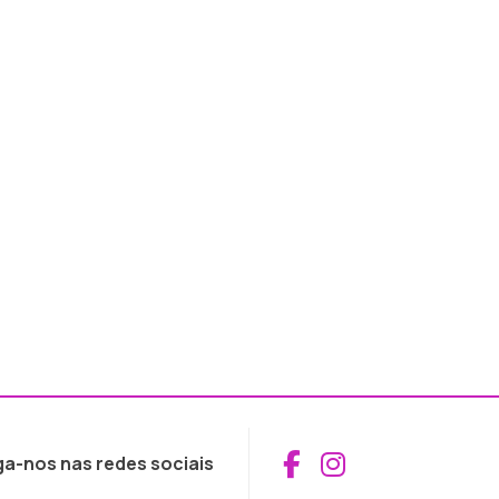
Aceder ao Fac
Aceder ao I
ga-nos nas redes sociais