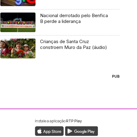
Nacional derrotado pelo Benfica
B perde a liderança
Crianças de Santa Cruz
constroem Muro da Paz (áudio)
PUB
Instale a aplicação
RTP Play
ebook da RTP Madeira
nstagram da RTP Madeira