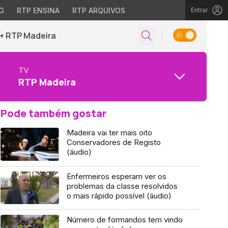
G
RTP ENSINA
RTP ARQUIVOS
Entrar
+ RTP Madeira
TV
RTP Madeira
Pode também gostar
Madeira vai ter mais oito
Conservadores de Registo
(áudio)
Enfermeiros esperam ver os
problemas da classe resolvidos
o mais rápido possível (áudio)
Número de formandos tem vindo