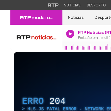
NOTÍCIAS
DESPORTO
Notícias
Desport
RTP Notícias (R
Emissão em simultâ
ERRO
204
HLS.JS FATAL ERROR - NETWORK E